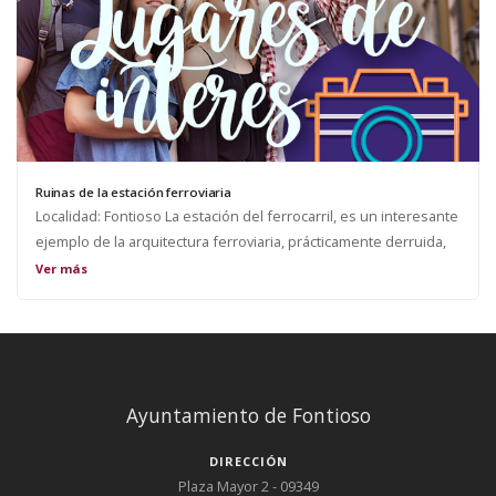
Ruinas de la estación ferroviaria
Localidad: Fontioso La estación del ferrocarril, es un interesante
ejemplo de la arquitectura ferroviaria, prácticamente derruida,
donde ya no para ningún tren.
Ver más
Ayuntamiento de Fontioso
DIRECCIÓN
Plaza Mayor 2 - 09349