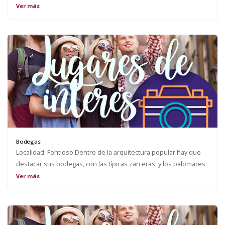
pavimentadas.
Ver más
Bodegas
Localidad: Fontioso Dentro de la arquitectura popular hay que
destacar sus bodegas, con las típicas zarceras, y los palomares
que destacan según se entra al pueblo.
Ver más